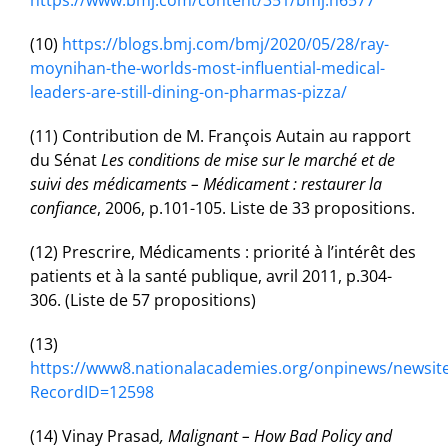
https://www.bmj.com/content/351/bmj.h6577
(10)
https://blogs.bmj.com/bmj/2020/05/28/ray-
moynihan-the-worlds-most-influential-medical-
leaders-are-still-dining-on-pharmas-pizza/
(11) Contribution de M. François Autain au rapport
du Sénat
Les conditions de mise sur le marché et de
suivi des médicaments – Médicament : restaurer la
confiance
, 2006, p.101-105. Liste de 33 propositions.
(12) Prescrire, Médicaments : priorité à l’intérêt des
patients et à la santé publique, avril 2011, p.304-
306. (Liste de 57 propositions)
(13)
https://www8.nationalacademies.org/onpinews/newsit
RecordID=12598
(14) Vinay Prasad
, Malignant – How Bad Policy and