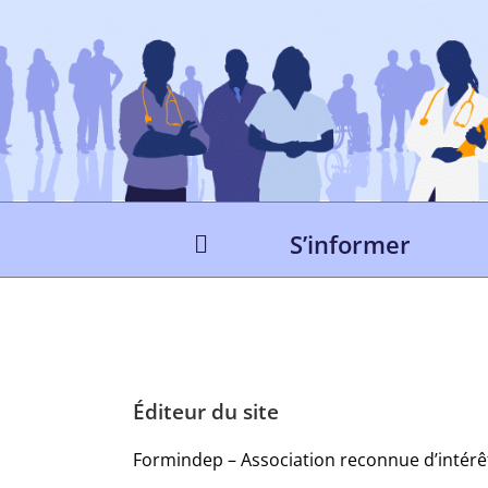
Passer
au
contenu
S’informer
Éditeur du site
Formindep – Association reconnue d’intérêt g