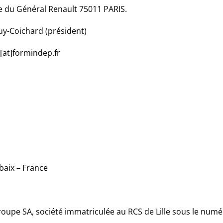
ue du Général Renault 75011 PARIS.
uy-Coichard (président)
[at]formindep.fr
baix – France
Groupe SA, société immatriculée au RCS de Lille sous le numé