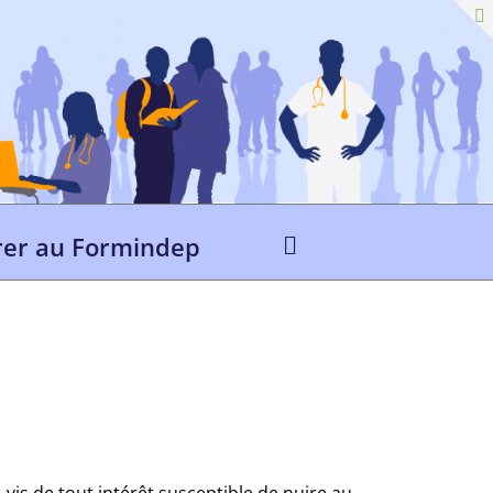
er au Formindep
vis de tout intérêt susceptible de nuire au