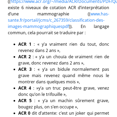
((
https://www.acr.org/~/media/ACR/Documents/PDF/Q
existe 6 niveaux de cotation ACR d’interprétation
d’une mammographie ((
www.has-
sante.fr/portail/jcms/c_267359/classification-des-
images-mammographiquespdf
)). En langage
commun, cela pourrait se traduire par :
ACR 1
: « y’a vraiment rien du tout, donc
revenez dans 2 ans »,
ACR 2
: « y’a un chouïa de vraiment rien de
grave, donc revenez dans 2 ans »,
ACR 3
: « y’a un bidule normalement pas
grave mais revenez quand même nous le
montrer dans quelques mois »,
ACR 4
: »y’a un truc peut-être grave, venez
donc qu’on le trifouille »,
ACR 5
: « y’a un machin sûrement grave,
bougez plus, on s’en occupe »,
ACR 0
dit d’attente: c’est un joker qui permet