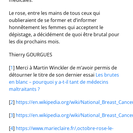
médicales.
Le rose, entre les mains de tous ceux qui
oublieraient de se former et d’informer
honnêtement les femmes qui acceptent le
dépistage, a décidément de quoi être brutal pour
les dix prochains mois.
Thierry GOURGUES
[
1
]
Merci à Martin Winckler de m’avoir permis de
détourner le titre de son dernier essai
Les brutes
en blanc – pourquoi y a-t-il tant de médecins
maltraitants ?
[
2
]
https://en.wikipedia.org/wiki/National_Breast_Can
[
3
]
https://en.wikipedia.org/wiki/National_Breast_Can
[
4
]
https://www.marieclaire.fr/,octobre-rose-le-