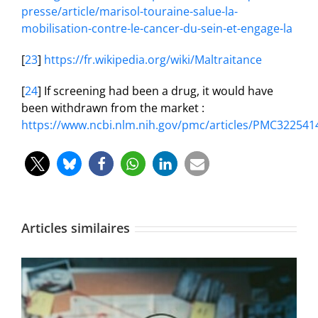
presse/article/marisol-touraine-salue-la-
mobilisation-contre-le-cancer-du-sein-et-engage-la
[
23
]
https://fr.wikipedia.org/wiki/Maltraitance
[
24
]
If screening had been a drug, it would have
been withdrawn from the market :
https://www.ncbi.nlm.nih.gov/pmc/articles/PMC322541
Articles similaires