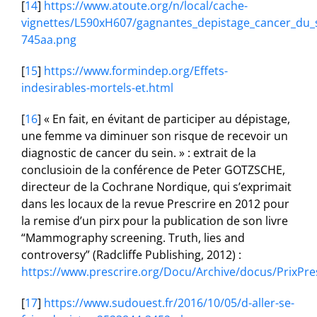
[
14
]
https://www.atoute.org/n/local/cache-
vignettes/L590xH607/gagnantes_depistage_cancer_du_
745aa.png
[
15
]
https://www.formindep.org/Effets-
indesirables-mortels-et.html
[
16
]
« En fait, en évitant de participer au dépistage,
une femme va diminuer son risque de recevoir un
diagnostic de cancer du sein. » : extrait de la
conclusioin de la conférence de Peter GOTZSCHE,
directeur de la Cochrane Nordique, qui s’exprimait
dans les locaux de la revue Prescrire en 2012 pour
la remise d’un pirx pour la publication de son livre
“Mammography screening. Truth, lies and
controversy” (Radcliffe Publishing, 2012) :
https://www.prescrire.org/Docu/Archive/docus/PrixPre
[
17
]
https://www.sudouest.fr/2016/10/05/d-aller-se-