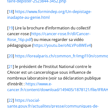
faire-depister-2523844-3452.php
[
18
]
https://www.formindep.org/Un-depistage-
inadapte-au-genie.html
[
19
]
Lire la brochure d’information du collectif
cancer-rose (
https://cancer-rose.fr/dl/Cancer-
Rose_16p.pdf
) ou mieux regarder sa vidéo
pédagogique (
https://youtu.be/oNLVPo8WEv4
)
[
20
]
https://lorealparis.ch/common_fr/img/l10n/common
[
21
]
le président de l’Institut National contre le
CAncer est un cancerologue sous influence de
nombreux laboratoire (voir sa déclaration publique
d’intérêt :
https://www.e-
cancer.fr/content/download/149405/1878121/file/IFRA
[
22
]
https://social-
sante.gouv.fr/actualites/presse/communiques-de-