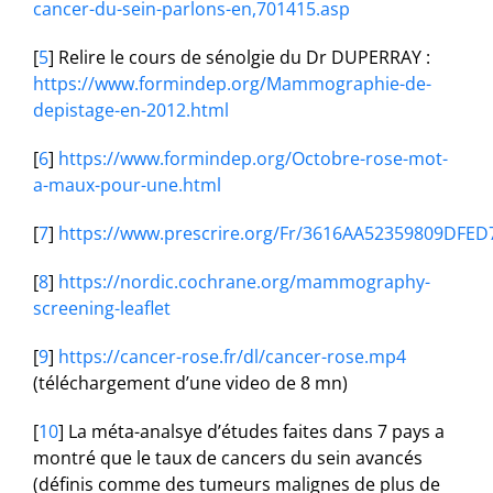
cancer-du-sein-parlons-en,701415.asp
[
5
]
Relire le cours de sénolgie du Dr DUPERRAY :
https://www.formindep.org/Mammographie-de-
depistage-en-2012.html
[
6
]
https://www.formindep.org/Octobre-rose-mot-
a-maux-pour-une.html
[
7
]
https://www.prescrire.org/Fr/3616AA52359809DFED
[
8
]
https://nordic.cochrane.org/mammography-
screening-leaflet
[
9
]
https://cancer-rose.fr/dl/cancer-rose.mp4
(téléchargement d’une video de 8 mn)
[
10
]
La méta-analsye d’études faites dans 7 pays a
montré que le taux de cancers du sein avancés
(définis comme des tumeurs malignes de plus de