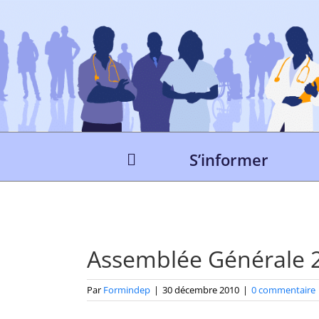
Passer
au
contenu
S’informer
Assemblée Générale 
Par
Formindep
|
30 décembre 2010
|
0 commentaire