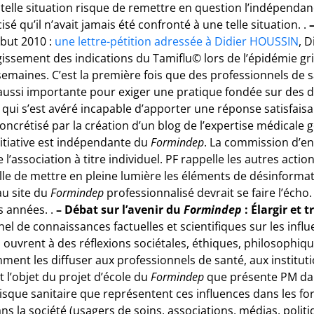
ne telle situation risque de remettre en question l’indépendan
 qu’il n’avait jamais été confronté à une telle situation. .
ébut 2010 :
une lettre-pétition adressée à Didier HOUSSIN
, 
rgissement des indications du Tamiflu© lors de l’épidémie gr
emaines. C’est la première fois que des professionnels de s
ussi importante pour exiger une pratique fondée sur des d
 qui s’est avéré incapable d’apporter une réponse satisfaisant
concrétisé par la création d’un blog de l’expertise médicale
itiative est indépendante du
Formindep
. La commission d’en
association à titre individuel. PF rappelle les autres action
lle de mettre en pleine lumière les éléments de désinform
au site du
Formindep
professionnalisé devrait se faire l’écho.
 années. .
– Débat sur l’avenir du
Formindep
: Élargir et
l de connaissances factuelles et scientifiques sur les influ
 ouvrent à des réflexions sociétales, éthiques, philosophi
Comment les diffuser aux professionnels de santé, aux instit
ut l’objet du projet d’école du
Formindep
que présente PM d
 risque sanitaire que représentent ces influences dans les 
ns la société (usagers de soins, associations, médias, politi