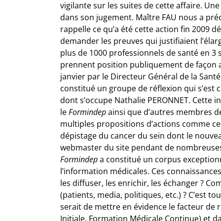
vigilante sur les suites de cette affaire. U
dans son jugement. Maître FAU nous a précisé
rappelle ce qu’a été cette action fin 2009 d
demander les preuves qui justifiaient l’éla
plus de 1000 professionnels de santé en 3 s
prennent position publiquement de façon a
janvier par le Directeur Général de la Santé
constitué un groupe de réflexion qui s’est 
dont s’occupe Nathalie PERONNET. Cette in
le
Formindep
ainsi que d’autres membres de l’
multiples propositions d’actions comme ce
dépistage du cancer du sein dont le nouve
webmaster du site pendant de nombreuses
Formindep
a constitué un corpus exceptionne
l’information médicales. Ces connaissances
les diffuser, les enrichir, les échanger ? 
(patients, media, politiques, etc.) ? C’est to
serait de mettre en évidence le facteur de
Initiale, Formation Médicale Continue) et da