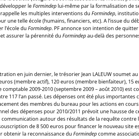
e développer le
Formindep
lui-même par la formalisation de ses
 rappelle les multiples interventions du
Formindep
, institut
 une telle école (humains, financiers, etc). A l’issue du déb
r l’école du
Formindep
. PF annonce son intention de quitte
et assurer la pérennité du
Formindep
au-delà des personnes
ration en juin dernier, le trésorier Jean LALEUW soumet au 
40 euros (membre actif), 120 euros (membre bienfaiteur), 15 
ice comptable 2009-2010 (septembre 2009 – août 2010) est c
ntre 117 l’an passé. Les dépenses ont été plus importantes c
éplacement des membres du bureau pour les actions en cours
onnel des dépenses pour 2010/2011 prévoit une hausse de cel
 de communication autour des résultats de la requête contr
ouscription de 8 500 euros pour financer le nouveau site e
our obtenir la reconnaissance du
Formindep
comme association