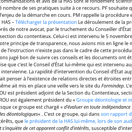
commandations et avis de la HAS sont le fondement scientifi
fié nombre de ses pratiques suite à ce recours. PF souhaite
de l’enjeu de la démarche en cours. PM rappelle la procédur
s HAS –
Télécharger la présentation
Le déroulement de la p
près de notre avocat, par le truchement du Conseiller d’État
ection du contentieux. Celui-ci est intervenu le 5 novembr
 notre principe de transparence, nous avions mis en ligne l
de l’instruction n’existe pas dans le cadre de cette procédur
ns jugé bon de suivre ces conseils et les documents ont été
se que c’est le Conseil d’État lui-même qui est intervenu au
 intervienne. La rapidité d’intervention du Conseil d’État a
 penser à l’existence de relations directes et étroites entre 
même ait mis en place une veille vers le site du
Formindep
. L
OU est président adjoint de la Section du Contentieux, sec
UROU est également président du «
Groupe déontologie et i
isque ce groupe est chargé «
d’évaluer en toute indépendance 
gles déontologiques
« . C’est ce groupe, qui dans
son rapport d’
ntérêts, que
le président de la HAS lui-même, lors de son aud
 s’inquiète de cet apparent conflit d’intérêts
, susceptible d’inte