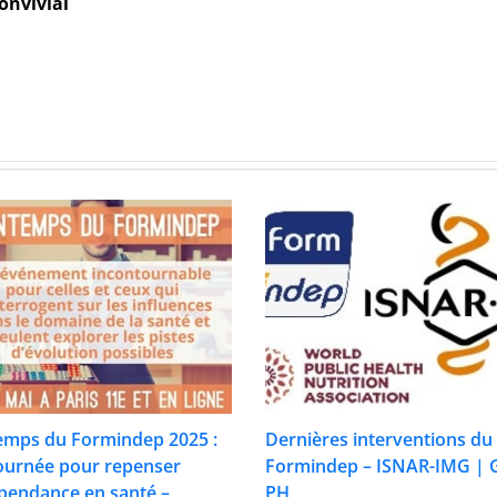
onvivial
emps du Formindep 2025 :
Dernières interventions du
ournée pour repenser
Formindep – ISNAR-IMG | 
épendance en santé –
PH