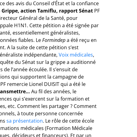
ce des avis du Conseil d’État et la confiance
– Grippe, action Tamiflu, rapport Sénat
PF
Directeur Général de la Santé, pour
ippale H1N1. Cette pétition a été signée par
anté, essentiellement généralistes,
onnées fiables. Le
Formindep
a été reçu en
. A la suite de cette pétition s’est
 généraliste indépendante,
Voix médicales
,
quête du Sénat sur la grippe a auditionné
s de l’année écoulée. Il s’ensuit de
ations qui supportent la campagne de
 PF remercie Lionel DUISIT qui a été le
 transmettre…
Au fil des années, le
ences qui s’exercent sur la formation et
ques, etc. Comment les partager ? Comment
utionnels, à toute personne concernée
ans
sa présentation
. Le rôle de cette école
formations médicales (Formation Médicale
ques, décideurs et financeurs). Et par un