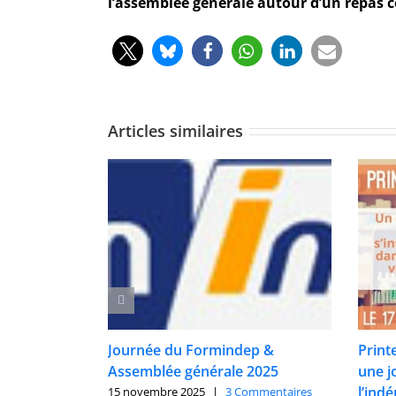
l’assemblée générale autour d’un repas c
Articles similaires
Journée du Formindep &
Print
Assemblée générale 2025
une j
l’ind
15 novembre 2025
|
3 Commentaires