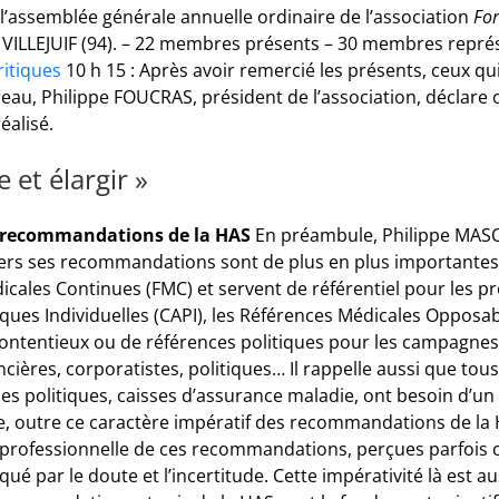
 l’assemblée générale annuelle ordinaire de l’association
Fo
 à VILLEJUIF (94). – 22 membres présents – 30 membres repré
ritiques
10 h 15 : Après avoir remercié les présents, ceux qui
au, Philippe FOUCRAS, président de l’association, déclare 
éalisé.
 et élargir »
es recommandations de la HAS
En préambule, Philippe MASQ
ravers ses recommandations sont de plus en plus important
cales Continues (FMC) et servent de référentiel pour les p
iques Individuelles (CAPI), les Références Médicales Opposa
 contentieux ou de références politiques pour les campagne
cières, corporatistes, politiques… Il rappelle aussi que tous 
s politiques, caisses d’assurance maladie, ont besoin d’un s
e, outre ce caractère impératif des recommandations de la H
 professionnelle de ces recommandations, perçues parfois
 par le doute et l’incertitude. Cette impérativité là est a