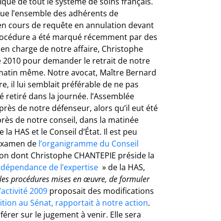
que de tout le système de soins français.
 que l’ensemble des adhérents de
e en cours de requête en annulation devant
rocédure a été marqué récemment par des
 en charge de notre affaire, Christophe
e 2010 pour demander le retrait de notre
e matin même. Notre avocat, Maître Bernard
e, il lui semblait préférable de ne pas
 retiré dans la journée. l’Assemblée
près de notre défenseur, alors qu’il eut été
uprès de notre conseil, dans la matinée
la HAS et le Conseil d’État. Il est peu
’examen de
l’organigramme du Conseil
tion dont Christophe CHANTEPIE préside la
ndépendance de l’expertise
» de la HAS,
les procédures mises en œuvre, de formuler
activité 2009
proposait des modifications
ition au Sénat, rapportait à notre action
.
rférer sur le jugement à venir. Elle sera