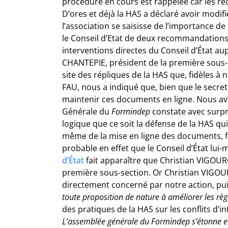
procédure en cours est rappelée car les re
D’ores et déjà la HAS a déclaré avoir modi
l’association se saisisse de l’importance 
le Conseil d’Etat de deux recommandation
interventions directes du Conseil d’État au
CHANTEPIE, président de la première sous-s
site des répliques de la HAS que, fidèles à
FAU, nous a indiqué que, bien que le secret 
maintenir ces documents en ligne. Nous avo
Générale du
Formindep
constate avec surpri
logique que ce soit la défense de la HAS qui
même de la mise en ligne des documents, fait
probable en effet que le Conseil d’État lui-
d’État
fait apparaître que Christian VIGOUR
première sous-section. Or Christian VIGO
directement concerné par notre action, pu
toute proposition de nature à améliorer les rè
des pratiques de la HAS sur les conflits d’i
L’assemblée générale du
Formindep
s’étonne et