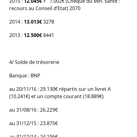
2015 :
12.045€
+ 1.002€ (Chèque du Min. santé :
recours au Conseil d’Etat)
2070
2014 :
13.013€
3278
2013 :
12.500€
8441
4/ Solde de trésorerie
Banque : BNP
au 20/11/16 : 29.130€ répartis sur un livret A
(10.241€) et un compte courant (18.889€)
au 31/08/16 : 26.229€
au 31/12/15 : 23.875€
au 31/12/14 : 24.106€