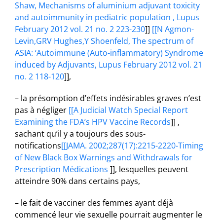
Shaw, Mechanisms of aluminium adjuvant toxicity
and autoimmunity in pediatric population , Lupus
February 2012 vol. 21 no. 2 223-230
]]
[[N Agmon-
Levin,GRV Hughes,Y Shoenfeld, The spectrum of
ASIA: ‘Autoimmune (Auto-inflammatory) Syndrome
induced by Adjuvants, Lupus February 2012 vol. 21
no. 2 118-120
]],
– la présomption d’effets indésirables graves n’est
pas à négliger
[[A Judicial Watch Special Report
Examining the FDA’s HPV Vaccine Records
]] ,
sachant qu’il y a toujours des sous-
notifications
[[JAMA. 2002;287(17):2215-2220-Timing
of New Black Box Warnings and Withdrawals for
Prescription Médications
]], lesquelles peuvent
atteindre 90% dans certains pays,
– le fait de vacciner des femmes ayant déjà
commencé leur vie sexuelle pourrait augmenter le