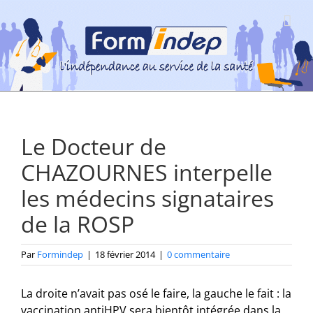
Passer
au
contenu
Le Docteur de
CHAZOURNES interpelle
les médecins signataires
de la ROSP
Par
Formindep
|
18 février 2014
|
0 commentaire
La droite n’avait pas osé le faire, la gauche le fait : la
vaccination antiHPV sera bientôt intégrée dans la