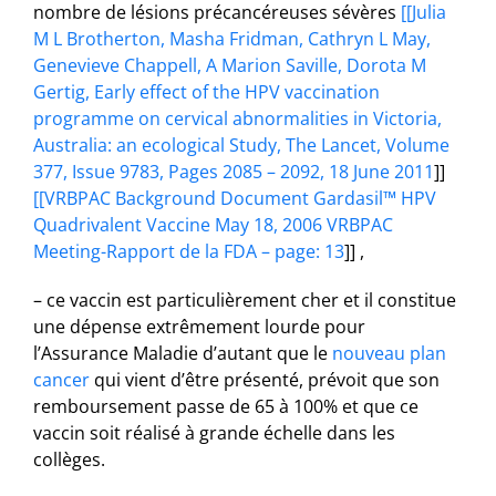
nombre de lésions précancéreuses sévères
[[Julia
M L Brotherton, Masha Fridman, Cathryn L May,
Genevieve Chappell, A Marion Saville, Dorota M
Gertig, Early effect of the HPV vaccination
programme on cervical abnormalities in Victoria,
Australia: an ecological Study, The Lancet, Volume
377, Issue 9783, Pages 2085 – 2092, 18 June 2011
]]
[[VRBPAC Background Document Gardasil™ HPV
Quadrivalent Vaccine May 18, 2006 VRBPAC
Meeting-Rapport de la FDA – page: 13
]] ,
– ce vaccin est particulièrement cher et il constitue
une dépense extrêmement lourde pour
l’Assurance Maladie d’autant que le
nouveau plan
cancer
qui vient d’être présenté, prévoit que son
remboursement passe de 65 à 100% et que ce
vaccin soit réalisé à grande échelle dans les
collèges.