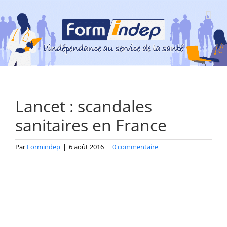
Passer
au
contenu
Lancet : scandales
sanitaires en France
Par
Formindep
|
6 août 2016
|
0 commentaire