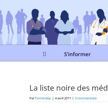
Passer
au
contenu
S’informer
La liste noire des mé
Par
Formindep
|
4 avril 2017
|
0 commentaire