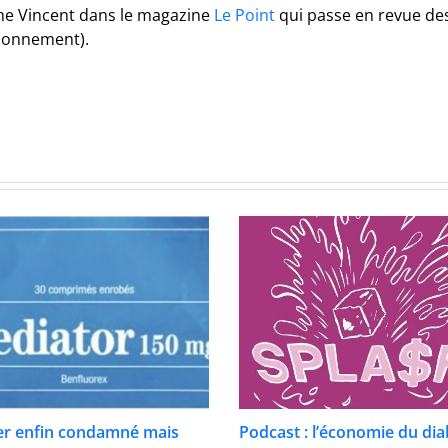
ôme Vincent dans le magazine
Le Point
qui passe en revue de
bonnement).
er enfin condamné mais
Podcast : l’économie du di