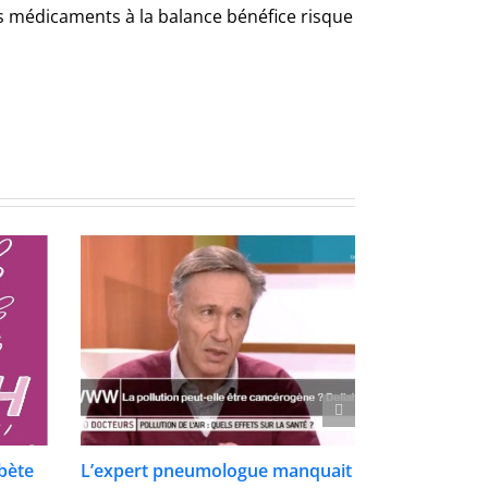
s médicaments à la balance bénéfice risque
abète
L’expert pneumologue manquait
Qui parle? L