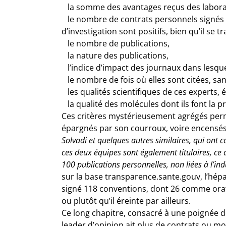
la somme des avantages reçus des labora
le nombre de contrats personnels signés 
d’investigation sont positifs, bien qu’il s
le nombre de publications,
la nature des publications,
l’indice d’impact des journaux dans lesque
le nombre de fois où elles sont citées, sa
les qualités scientifiques de ces experts,
la qualité des molécules dont ils font la 
Ces critères mystérieusement agrégés perme
épargnés par son courroux, voire encensés, 
Solvadi et quelques autres similaires, qui ont
ces deux équipes sont également titulaires, ce q
100 publications personnelles, non liées à l’in
sur la base transparence.sante.gouv, l’hép
signé 118 conventions, dont 26 comme orat
ou plutôt qu’il éreinte par ailleurs.
Ce long chapitre, consacré à une poignée d
leader d’opinion ait plus de contrats ou moi