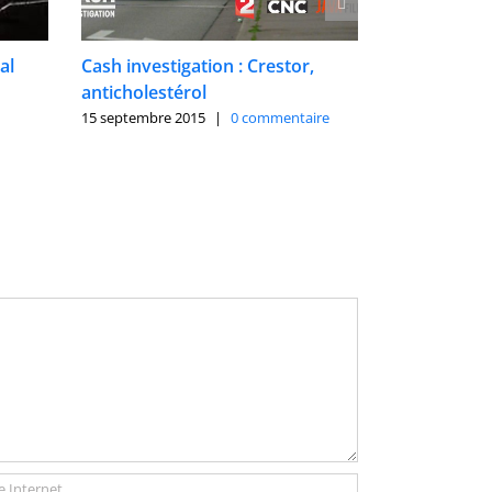
al
Cash investigation : Crestor,
Cholestérol 
anticholestérol
et les truan
15 septembre 2015
|
0 commentaire
21 mars 2013