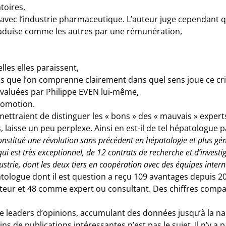
toires,
avec l’industrie pharmaceutique. L’auteur juge cependant q
e traduise comme les autres par une rémunération,
lles elles paraissent,
ns que l’on comprenne clairement dans quel sens joue ce cri
 évaluées par Philippe EVEN lui-même,
promotion.
ttraient de distinguer les « bons » des « mauvais » experts
laisse un peu perplexe. Ainsi en est-il de tel hépatologue p
 constitué une révolution sans précédent en hépatologie et plus g
ui est très exceptionnel, de 12 contrats de recherche et d’investig
dustrie, dont les deux tiers en coopération avec des équipes inter
atologue dont il est question a reçu 109 avantages depuis 
eur et 48 comme expert ou consultant. Des chiffres compar
e leaders d’opinions, accumulant des données jusqu’à la nau
ns de publications intéressantes n’est pas le sujet. Il n’y 