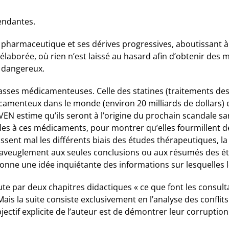
pendantes.
e pharmaceutique et ses dérives progressives, aboutissant à 
 élaborée, où rien n’est laissé au hasard afin d’obtenir des 
e dangereux.
asses médicamenteuses. Celle des statines (traitements dest
icamenteux dans le monde (environ 20 milliards de dollars)
EN estime qu’ils seront à l’origine du prochain scandale san
bles à ces médicaments, pour montrer qu’elles fourmillent d
ssent mal les différents biais des études thérapeutiques, l
r aveuglement aux seules conclusions ou aux résumés des étu
onne une idée inquiétante des informations sur lesquelles 
te par deux chapitres didactiques « ce que font les consulta
ais la suite consiste exclusivement en l’analyse des conflits
bjectif explicite de l’auteur est de démontrer leur corruption