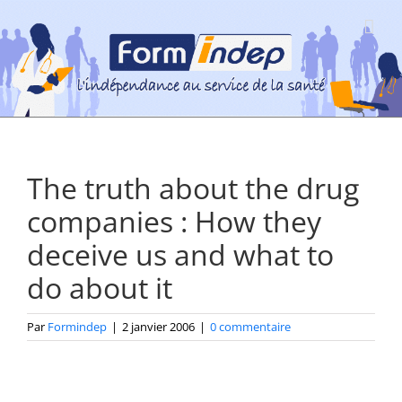
Passer
au
contenu
The truth about the drug
companies : How they
deceive us and what to
do about it
Par
Formindep
|
2 janvier 2006
|
0 commentaire