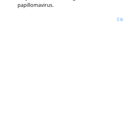
papillomavirus.
0