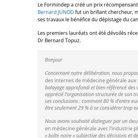
Le Formindep a créé un prix récompensant un
Bernard JUNOD
fut un brillant chercheur,
ses travaux le bénéfice du dépistage du can
Les premiers lauréats ont été dévoilés réc
Dr
Bernard Topuz
.
Bonjour
Concernant notre délibération, nous prop
des internes de médecine générale aux
balayage approfondi et bien référencé des 
apprécié l’organisation structurée de son t
ses conclusions : comment 80 % d’entre eux 
être seulement 29 % à se considérer trop e
Nous avons souhaité distinguer par un
deu
en médecine générale avec l’industrie
« boîte noire » subjective des décisions et 