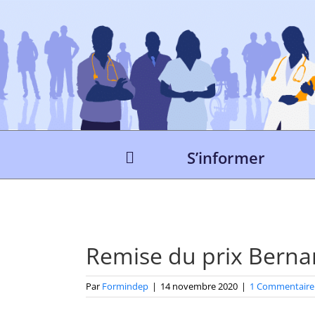
Passer
au
contenu
S’informer
Remise du prix Berna
Par
Formindep
|
14 novembre 2020
|
1 Commentaire