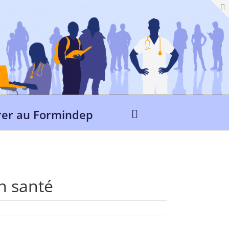
er au Formindep
n santé