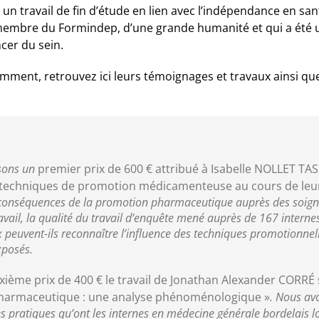
 travail de fin d’étude en lien avec l’indépendance en sant
 membre du Formindep, d’une grande humanité et qui a été 
cer du sein.
emment, retrouvez ici leurs témoignages et travaux ainsi qu
osons un
premier prix de 600 € attribué à Isabelle NOLLET TAS
 techniques de promotion médicamenteuse au cours de leur
conséquences de la promotion pharmaceutique auprès des soignan
ravail, la qualité du travail d’enquête mené auprès de 167 interne
peuvent-ils reconnaître l’influence des techniques promotionnell
xposés.
xième prix de 400 € le travail de Jonathan Alexander CORRÉ s
 pharmaceutique : une analyse phénoménologique »
. Nous av
des pratiques qu’ont les internes en médecine générale bordelais lo