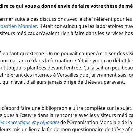
ire ce qui vous a donné envie de faire votre thèse de méd
mer suite à des discussions avec le chef référent pour les in
ébastien Monnier
. Il était convaincu que les laboratoires n’a
isiteurs médicaux n’avaient rien à faire dans les services hos
elé en tant qu’externe. On ne pouvait couper à croiser des 
 normal, ancré dans la formation. C’était sympa au début 
ent toujours plantées devant l’entrée. Ça faisait un peu b
f référant des internes à Versailles que j’ai vraiment saisi q
i, qui n’avait d’ailleurs jamais dirigé de thèse auparavant.
ut d’abord faire une bibliographie ultra complète sur le suje
ues à l’œuvre dans la rencontre avec les visiteurs médicaux,
harmaceutique et y répondre
de l’Organisation Mondiale de la 
illeurs mis un lien à la fin de mon questionnaire de thèse afin