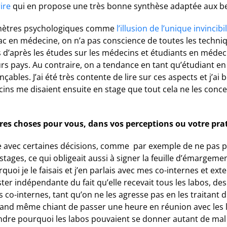
rire
qui en propose une très bonne synthèse adaptée aux be
ramètres psychologiques comme
l’illusion de l’unique invincibil
ac en médecine, on n’a pas conscience de toutes les techniq
près les études sur les médecins et étudiants en médecine
urs pays. Au contraire, on a tendance en tant qu’étudiant e
bles. J’ai été très contente de lire sur ces aspects et j’ai 
ns me disaient ensuite en stage que tout cela ne les conce
tres choses pour vous, dans vos perceptions ou votre pra
aise avec certaines décisions, comme par exemple de ne pas p
stages, ce qui obligeait aussi à signer la feuille d’émargem
uoi je le faisais et j’en parlais avec mes co-internes et exte
ter indépendante du fait qu’elle recevait tous les labos, de
es co-internes, tant qu’on ne les agresse pas en les traitan
 quand même chiant de passer une heure en réunion avec les l
dre pourquoi les labos pouvaient se donner autant de mal à