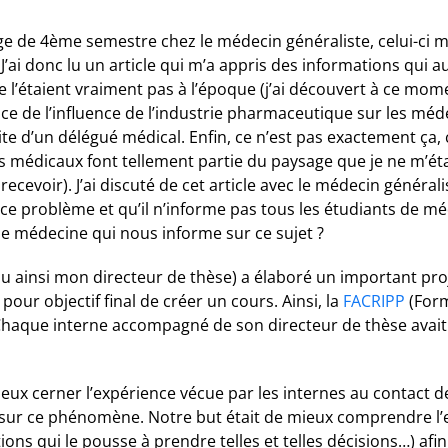
 de 4ème semestre chez le médecin généraliste, celui-ci m’a
J’ai donc lu un article qui m’a appris des informations qui 
ne l’étaient vraiment pas à l’époque (j’ai découvert à ce m
nce de l’influence de l’industrie pharmaceutique sur les méd
ite d’un délégué médical. Enfin, ce n’est pas exactement ça, c
eurs médicaux font tellement partie du paysage que je ne m’ét
recevoir). J’ai discuté de cet article avec le médecin générali
 ce problème et qu’il n’informe pas tous les étudiants de mé
de médecine qui nous informe sur ce sujet ?
 ainsi mon directeur de thèse) a élaboré un important projet
ur objectif final de créer un cours. Ainsi, la
FACRIPP
(Form
 Chaque interne accompagné de son directeur de thèse avait 
ux cerner l’expérience vécue par les internes au contact d
 sur ce phénomène. Notre but était de mieux comprendre l’e
s qui le pousse à prendre telles et telles décisions…) afin