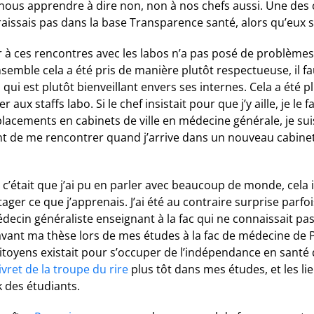
t nous apprendre à dire non, non à nos chefs aussi. Une des
issais pas dans la base Transparence santé, alors qu’eux si.
r à ces rencontres avec les labos n’a pas posé de problèmes 
mble cela a été pris de manière plutôt respectueuse, il fau
qui est plutôt bienveillant envers ses internes. Cela a été plu
er aux staffs labo. Si le chef insistait pour que j’y aille, je le f
acements en cabinets de ville en médecine générale, je sui
t de me rencontrer quand j’arrive dans un nouveau cabinet,
e c’était que j’ai pu en parler avec beaucoup de monde, cela 
tager ce que j’apprenais. J’ai été au contraire surprise par
in généraliste enseignant à la fac qui ne connaissait pas 
avant ma thèse lors de mes études à la fac de médecine de P
itoyens existait pour s’occuper de l’indépendance en santé 
livret de la troupe du rire
plus tôt dans mes études, et les lie
ck des étudiants.